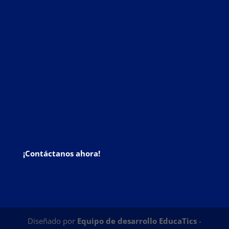
¡Contáctanos ahora!
Diseñado por
Equipo de desarrollo EducaTics
-