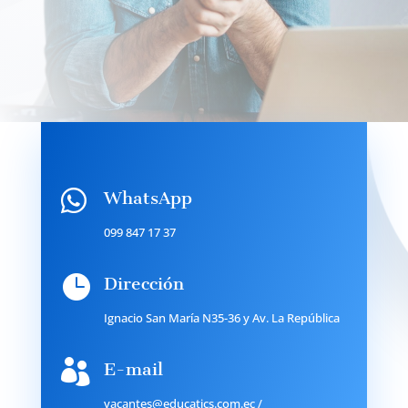

WhatsApp
099 847 17 37

Dirección
Ignacio San María N35-36 y Av. La República

E-mail
vacantes@educatics.com.ec
/