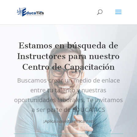
Estamos en búsqueda de
Instructores para nuestro
Centro de Capacitación
Buscamos crear un medio de enlace
entre tu talento y nuestras
oportunidades laborales. Te invitamos
a ser parte de EDUCATICS
¡Aplica a nuestras vacantes!