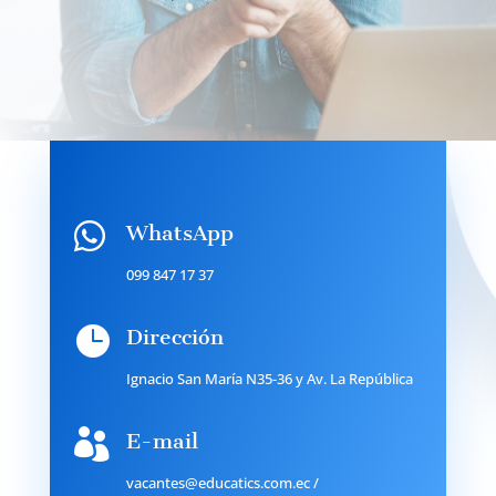

WhatsApp
099 847 17 37

Dirección
Ignacio San María N35-36 y Av. La República

E-mail
vacantes@educatics.com.ec
/