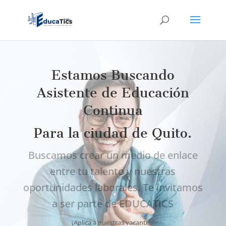
Estamos Buscando
Asistente de Educación
Continua
Para la ciudad de Quito.
Buscamos crear un medio de enlace
entre tu talento y nuestras
oportunidades laborales. Te invitamos
a ser parte de EDUCATICS
¡Aplica a nuestras vacantes!