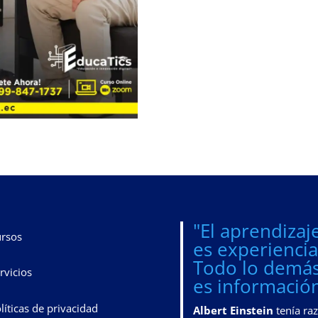
"El aprendizaj
rsos
es experiencia
Todo lo demá
rvicios
es información
líticas de privacidad
Albert Einstein
tenía ra