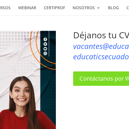
URSOS
WEBINAR
CERTIPROF
NOSOTROS
BLOG
C
Déjanos tu CV
vacantes@educat
educaticsecuad
Contáctanos por