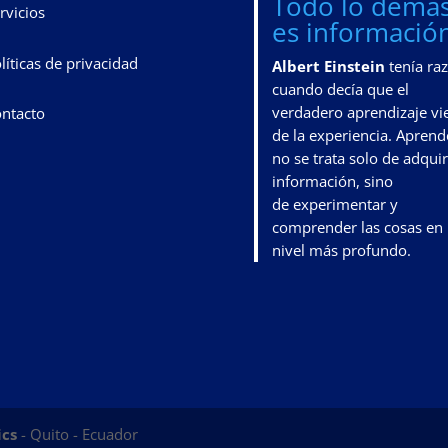
Todo lo demá
rvicios
es información
líticas de privacidad
Albert Einstein
tenía ra
cuando decía que el
verdadero aprendizaje vi
ntacto
de la experiencia. Aprend
no se trata solo de adquir
información, sino
de
experimentar y
comprender las cosas en
nivel más profundo
.
ics
- Quito - Ecuador