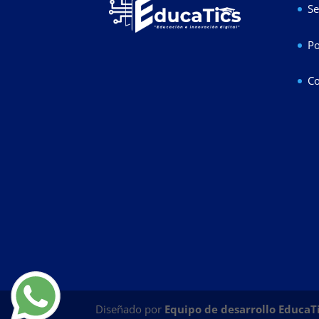
Se
Po
Co
Diseñado por
Equipo de desarrollo EducaT