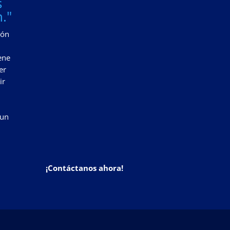
s
."
zón
ene
er
ir
 un
¡Contáctanos ahora!