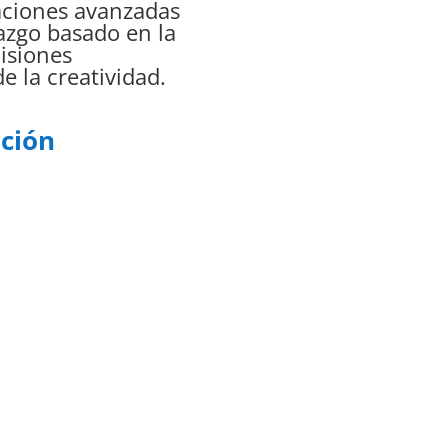
aciones avanzadas
azgo basado en la
isiones
e la creatividad.
ución