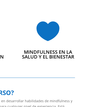

MINDFULNESS EN LA
ÓN
SALUD Y EL BIENESTAR
RSO?
s en desarrollar habilidades de mindfulness y
ara cualquier nivel de experiencia. Está