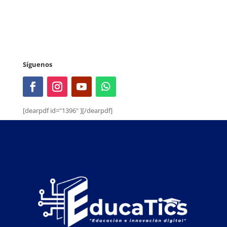
Síguenos
[dearpdf id="1396" ][/dearpdf]