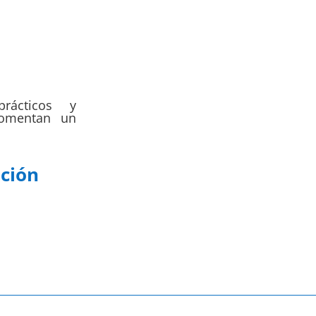
rácticos y
fomentan un
ución