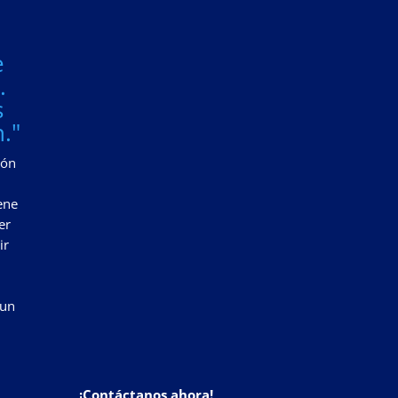
e
.
s
."
zón
ene
er
ir
 un
¡Contáctanos ahora!