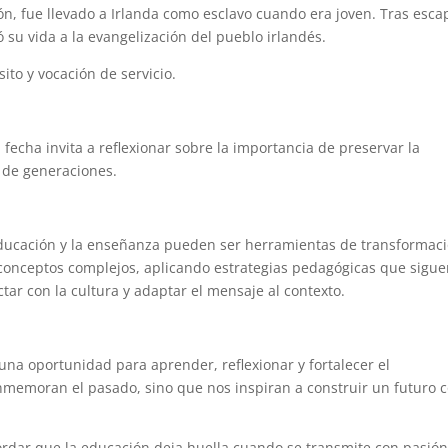
ición, fue llevado a Irlanda como esclavo cuando era joven. Tras esca
su vida a la evangelización del pueblo irlandés.
sito y vocación de servicio.
a fecha invita a reflexionar sobre la importancia de preservar la
s de generaciones.
 educación y la enseñanza pueden ser herramientas de transformac
ar conceptos complejos, aplicando estrategias pedagógicas que sigu
tar con la cultura y adaptar el mensaje al contexto.
na oportunidad para aprender, reflexionar y fortalecer el
onmemoran el pasado, sino que nos inspiran a construir un futuro 
cordar que la educación deja huella cuando se transmite con pasión