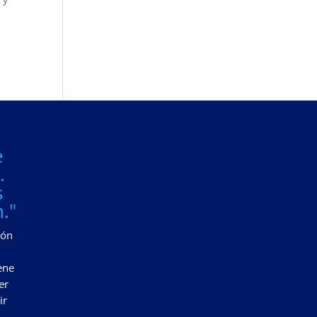
e
.
s
."
zón
ene
er
ir