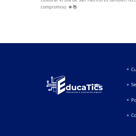
compromiso. 🍀📚
Cu
Se
Po
Co