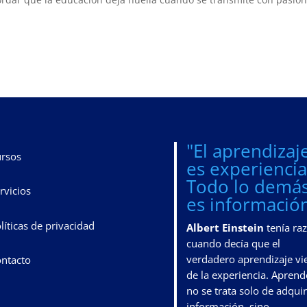
"El aprendizaj
rsos
es experiencia
Todo lo demá
rvicios
es información
líticas de privacidad
Albert Einstein
tenía ra
cuando decía que el
verdadero aprendizaje vi
ntacto
de la experiencia. Aprend
no se trata solo de adquir
información, sino