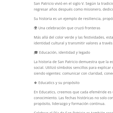
San Patricio vivió en el siglo V. Según la trad
regresar años después como misionero, dedicó 
Su historia es un ejemplo de resiliencia, propó
🌍 Una celebración que cruzó fronteras
Más allá del color verde y las festividades, est
identidad cultural y transmitir valores a travé
🎓 Educación, identidad y legado
La historia de San Patricio demuestra que la
social. Utilizó símbolos sencillos para explic
siendo vigentes: comunicar con claridad, conec
🍀 Educatics y su propósito
En Educatics, creemos que cada efeméride es u
conocimiento. Las fechas históricas no solo c
propósito, liderazgo y formación continua.
Celebrar el Día de San Patricio es también re