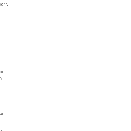
par y
ión
en
con
 y