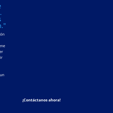
e
.
s
."
zón
ene
er
ir
 un
¡Contáctanos ahora!