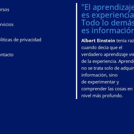
"El aprendizaj
rsos
es experiencia
Todo lo demá
rvicios
es información
líticas de privacidad
Albert Einstein
tenía ra
cuando decía que el
verdadero aprendizaje vi
ntacto
de la experiencia. Aprend
no se trata solo de adquir
información, sino
de
experimentar y
comprender las cosas en
nivel más profundo
.