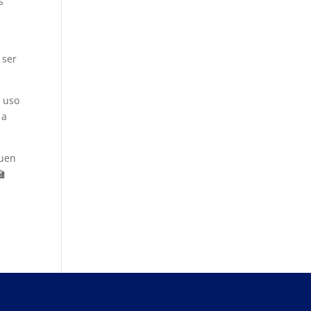
s
 ser
l uso
 a
buen
🏫