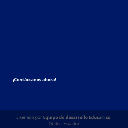
¡Contáctanos ahora!
Diseñado por
Equipo de desarrollo EducaTics
-
Quito - Ecuador