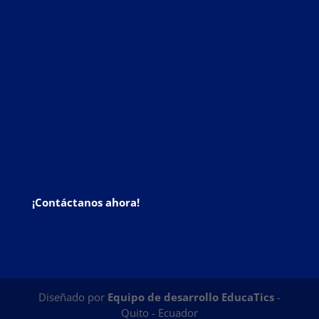
¡Contáctanos ahora!
Diseñado por
Equipo de desarrollo EducaTics
-
Quito - Ecuador