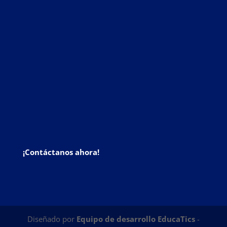
¡Contáctanos ahora!
Diseñado por
Equipo de desarrollo EducaTics
-