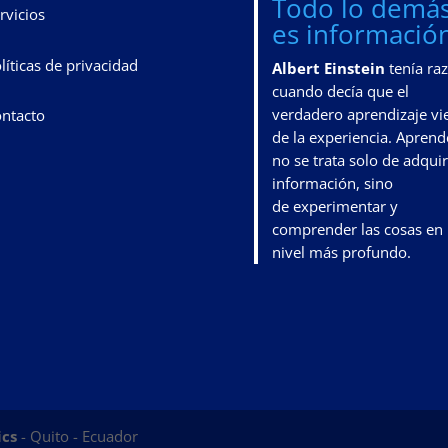
Todo lo demá
rvicios
es información
líticas de privacidad
Albert Einstein
tenía ra
cuando decía que el
verdadero aprendizaje vi
ntacto
de la experiencia. Aprend
no se trata solo de adquir
información, sino
de
experimentar y
comprender las cosas en
nivel más profundo
.
ics
- Quito - Ecuador