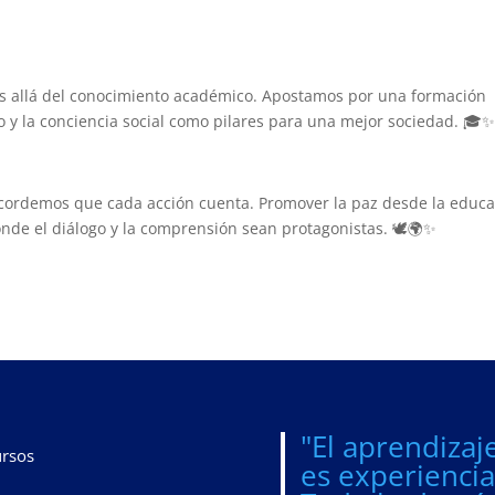
s allá del conocimiento académico. Apostamos por una formación
uo y la conciencia social como pilares para una mejor sociedad. 🎓
 recordemos que cada acción cuenta. Promover la paz desde la educ
nde el diálogo y la comprensión sean protagonistas. 🕊️🌍✨
"El aprendizaj
rsos
es experiencia