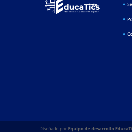
Se
Po
Co
Diseñado por
Equipo de desarrollo EducaT