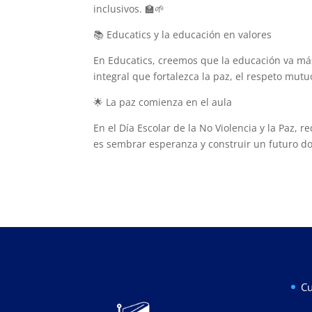
inclusivos. 🏫🌱
📚 Educatics y la educación en valores
En Educatics, creemos que la educación va má
integral que fortalezca la paz, el respeto mut
🌟 La paz comienza en el aula
En el Día Escolar de la No Violencia y la Paz,
es sembrar esperanza y construir un futuro do
Cu