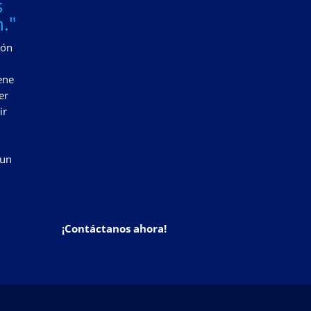
s
."
zón
ene
er
ir
 un
¡Contáctanos ahora!