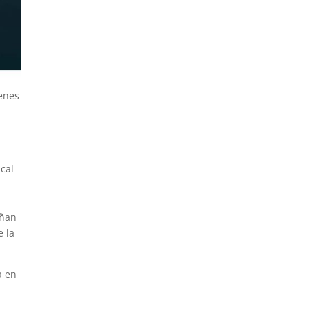
ienes
cal
eñan
e la
a en