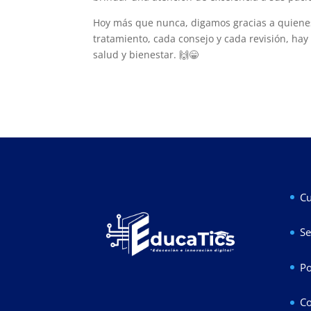
Hoy más que nunca, digamos gracias a quienes
tratamiento, cada consejo y cada revisión, hay
salud y bienestar. 🙌😁
Cu
Se
Po
Co