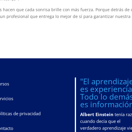
 hacen que cada sonrisa brille con más fuerza. Porque detrás de
 un profesional que entrega lo mejor de sí para garantizar nuestra
"El aprendizaj
rsos
es experiencia
Todo lo demá
rvicios
es información
líticas de privacidad
Albert Einstein
tenía ra
cuando decía que el
verdadero aprendizaje vi
ntacto