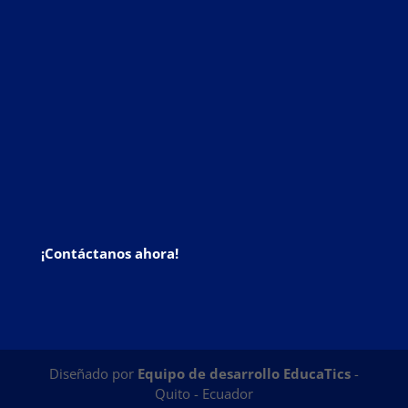
¡Contáctanos ahora!
Diseñado por
Equipo de desarrollo EducaTics
-
Quito - Ecuador