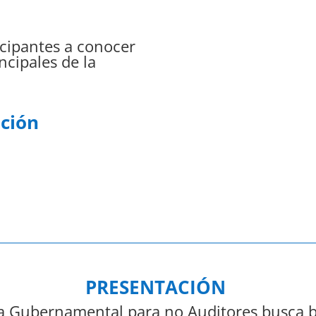
ticipantes a conocer
ncipales de la
o
ución
PRESENTACIÓN
ía Gubernamental para no Auditores busca br