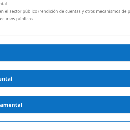
ntal
en el sector público (rendición de cuentas y otros mecanismos de p
recursos públicos.
ental
namental