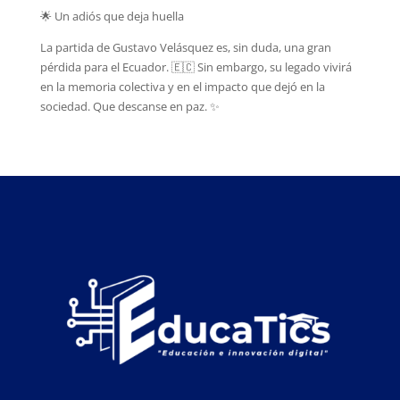
🌟 Un adiós que deja huella
La partida de Gustavo Velásquez es, sin duda, una gran
pérdida para el Ecuador. 🇪🇨 Sin embargo, su legado vivirá
en la memoria colectiva y en el impacto que dejó en la
sociedad. Que descanse en paz. ✨